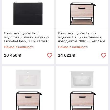
Комплект: тумба Tern
Комплект: тумба Taurus
підлогова 2 ящики висувних
підвісна 1 ящик висувний з
Push-to-Open, 800х580х437
доводчиком 700х580х437 мм
мм Matt Black + раковина
Whitish OAK + раковина
Немає в наявності
Немає в наявності
Albatross E
Albatross
20 450
14 621
₴
₴