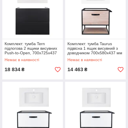
Комплект: тумба Tern
Комплект: тумба Taurus
підлогова 2 ящики висувних
підвісна 1 ящик висувний з
Push-to-Open, 700х725х437
доводчиком 700х580х437 мм
мм Matt Black + раковина
Whitish OAK + раковина
Немає в наявності
Немає в наявності
Albatross
Albatross
18 834
14 463
₴
₴