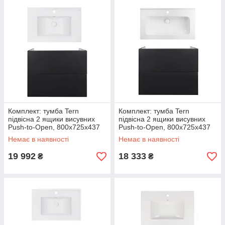
Комплект: тумба Tern
Комплект: тумба Tern
підвісна 2 ящики висувних
підвісна 2 ящики висувних
Push-to-Open, 800х725х437
Push-to-Open, 800х725х437
мм Matt Black + раковина
мм Matt Black + раковина
Немає в наявності
Немає в наявності
Albatross E
Albatross 01
19 992
18 333
₴
₴