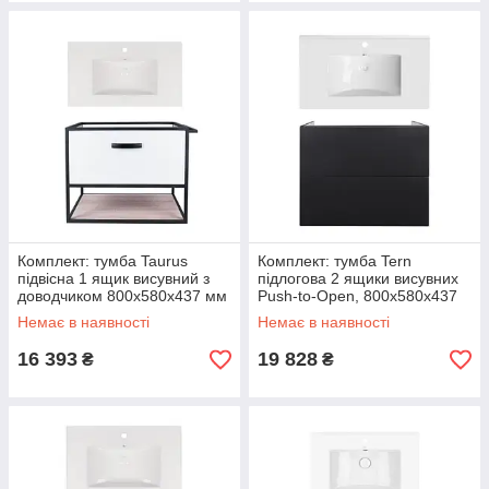
Комплект: тумба Taurus
Комплект: тумба Tern
підвісна 1 ящик висувний з
підлогова 2 ящики висувних
доводчиком 800х580х437 мм
Push-to-Open, 800х580х437
White/Whitish OAK + раковина
мм Matt Black + раковина
Немає в наявності
Немає в наявності
Albatross
16 393
19 828
₴
₴