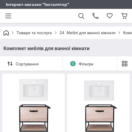
Інтернет-магазин "Інсталятор"
Товари та послуги
24. Меблі для ванної кімнати
Комп
Комплект меблів для ванної кімнати
Сортування
0
Фільтри