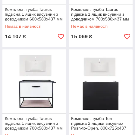
Комплект: тумба Taurus
Комплект: тумба Taurus
підвісна 1 ящик висувний з
підвісна 1 ящик висувний з
доводчиком 600х580х437 мм
доводчиком 700х580х437 мм
Whitish OAK + раковина
Whitish OAK + раковина
Немає в наявності
Немає в наявності
Albatross E
Albatross E
14 107
15 069
₴
₴
Комплект: тумба Taurus
Комплект: тумба Tern
підвісна 1 ящик висувний з
підвісна 2 ящики висувних
доводчиком 700х580х437 мм
Push-to-Open, 800х725х437
White/Whitish OAK + раковина
мм Matt Black + раковина