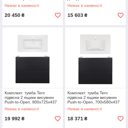
мм Matt Black + раковина
White/Whitish OAK + раковина
Немає в наявності
Немає в наявності
Albatross
20 450
15 603
₴
₴
Комплект: тумба Tern
Комплект: тумба Tern
підвісна 2 ящики висувних
підвісна 2 ящики висувних
Push-to-Open, 800х725х437
Push-to-Open, 700х580х437
мм Matt Black + раковина
мм Matt Black + раковина
Немає в наявності
Немає в наявності
Albatross 9H
Albatross
19 992
18 371
₴
₴