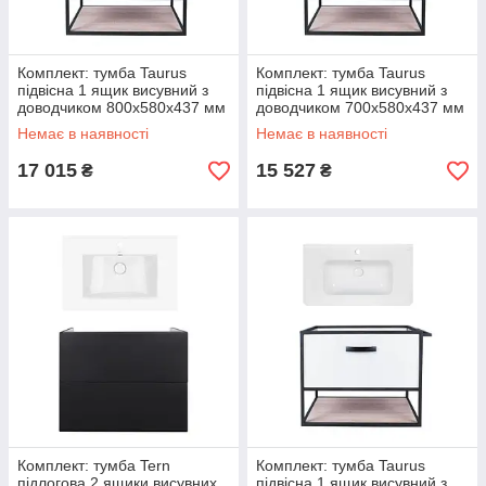
Комплект: тумба Taurus
Комплект: тумба Taurus
підвісна 1 ящик висувний з
підвісна 1 ящик висувний з
доводчиком 800х580х437 мм
доводчиком 700х580х437 мм
White/Whitish OAK + раковина
White/Whitish OAK + раковина
Немає в наявності
Немає в наявності
17 015
15 527
₴
₴
Комплект: тумба Tern
Комплект: тумба Taurus
підлогова 2 ящики висувних
підвісна 1 ящик висувний з