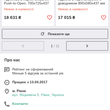
Push-to-Open, 700х725х437
доводчиком 800х580х437 мм
мм Matt Black + раковина
White/Whitish OAK + раковина
Немає в наявності
Немає в наявності
Albatross
18 631
17 015
₴
₴
Показати ще
1
/ 11
Про нас
Рейтинг не сформований
Менше 5 відгуків за останній рік
Працює з 13.04.2017
м. Рівне
вул. Міцкевича 5, Рівне, Україна
Контакти