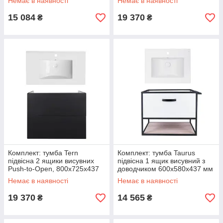
Немає в наявності
Немає в наявності
Albatross
15 084
19 370
₴
₴
Комплект: тумба Tern
Комплект: тумба Taurus
підвісна 2 ящики висувних
підвісна 1 ящик висувний з
Push-to-Open, 800х725х437
доводчиком 600х580х437 мм
мм Matt Black + раковина
White/Whitish OAK + раковина
Немає в наявності
Немає в наявності
Albatross
19 370
14 565
₴
₴