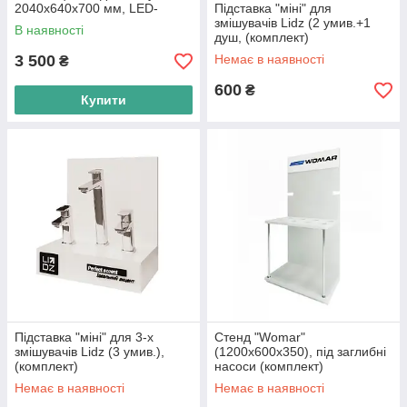
2040х640х700 мм, LED-
Підставка "міні" для
підсвітка, графіт (комплект)
змішувачів Lidz (2 умив.+1
В наявності
душ, (комплект)
3 500
Немає в наявності
₴
600
₴
Купити
Підставка "міні" для 3-х
Стенд "Womar"
змішувачів Lidz (3 умив.),
(1200х600х350), під заглибні
(комплект)
насоси (комплект)
Немає в наявності
Немає в наявності