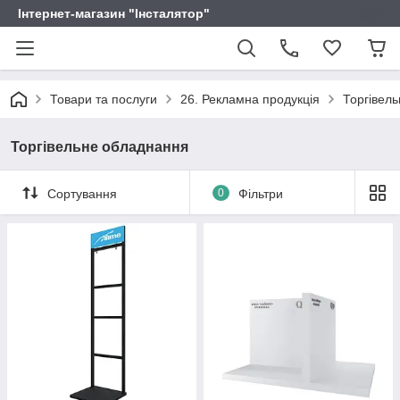
Інтернет-магазин "Інсталятор"
Товари та послуги
26. Рекламна продукція
Торгівел
Торгівельне обладнання
Сортування
0
Фільтри