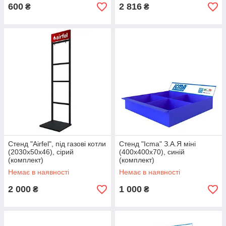
600
2 816
₴
₴
Стенд "Airfel", під газові котли
Стенд "Icma" З.А.Я міні
(2030х50х46), сірий
(400х400х70), синій
(комплект)
(комплект)
Немає в наявності
Немає в наявності
2 000
1 000
₴
₴