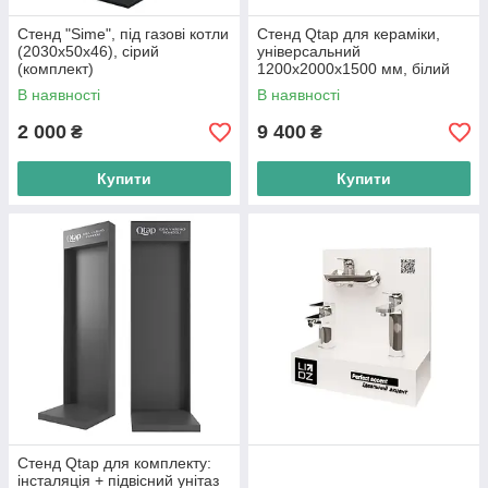
Стенд "Sime", під газові котли
Стенд Qtap для кераміки,
(2030х50х46), сірий
універсальний
(комплект)
1200х2000х1500 мм, білий
(комплект)
В наявності
В наявності
2 000
9 400
₴
₴
Купити
Купити
Стенд Qtap для комплекту:
інсталяція + підвісний унітаз