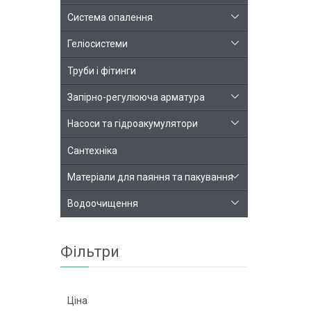
Система опалення
Геліосистеми
Труби і фітинги
Запірно-регулююча арматура
Насоси та гідроакумулятори
Сантехніка
Матеріали для паяння та пакування
Водоочищення
Фільтри
Ціна