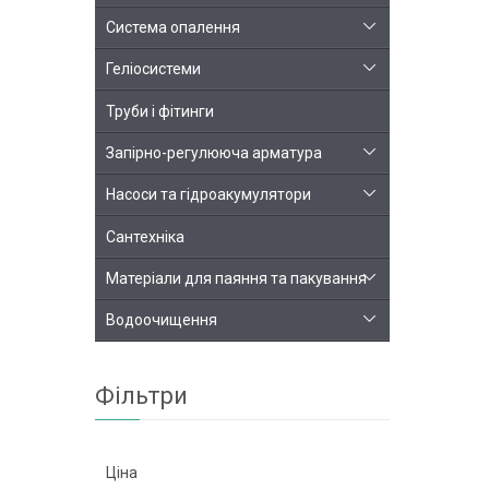
Система опалення
Геліосистеми
Труби і фітинги
Запірно-регулююча арматура
Насоси та гідроакумулятори
Сантехніка
Матеріали для паяння та пакування
Водоочищення
Фільтри
Ціна