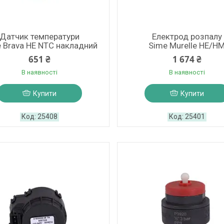
Датчик температури
Електрод розпалу
 Brava HE NTC накладний
Sime Murelle HE/H
651 ₴
1 674 ₴
В наявності
В наявності
Купити
Купити
25408
25401