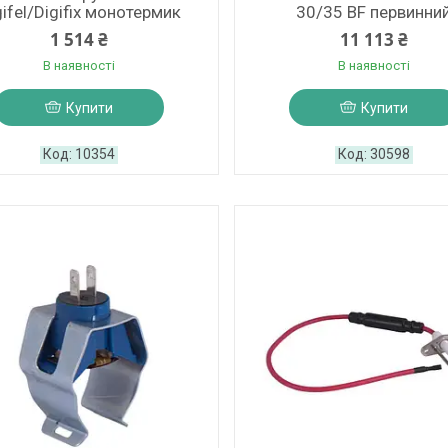
gifel/Digifix монотермик
30/35 BF первинни
1 514 ₴
11 113 ₴
В наявності
В наявності
Купити
Купити
10354
30598