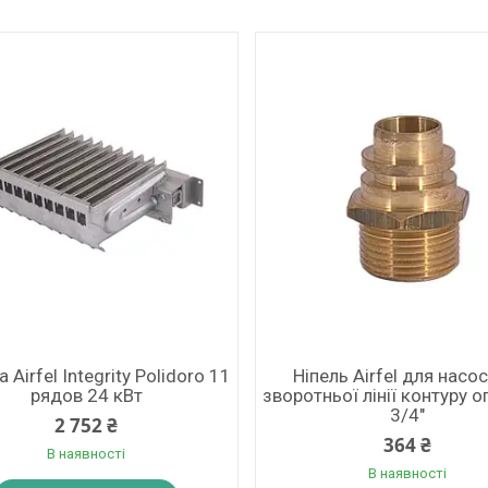
 Airfel Integrity Polidoro 11
Ніпель Airfel для насос
рядов 24 кВт
зворотньої лінії контуру 
3/4"
2 752 ₴
364 ₴
В наявності
В наявності