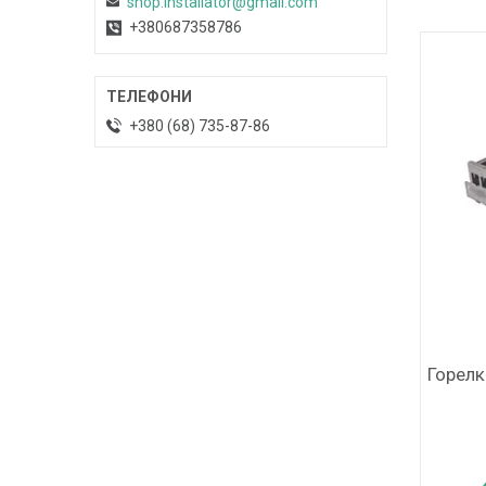
shop.instaliator@gmail.com
+380687358786
+380 (68) 735-87-86
Горелка