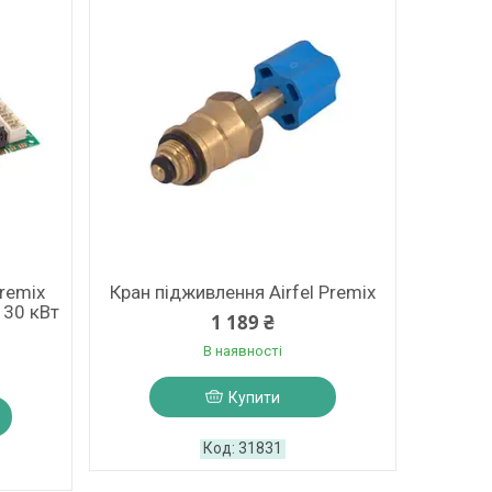
Premix
Кран підживлення Airfel Premix
 30 кВт
1 189 ₴
В наявності
Купити
31831