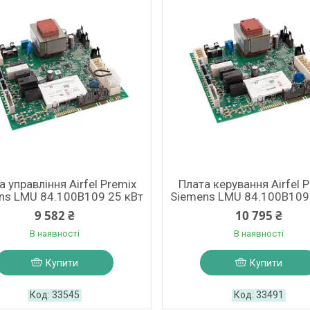
а управління Airfel Premix
Плата керування Airfel 
ns LMU 84.100B109 25 кВт
Siemens LMU 84.100B109
9 582 ₴
10 795 ₴
В наявності
В наявності
Купити
Купити
33545
33491