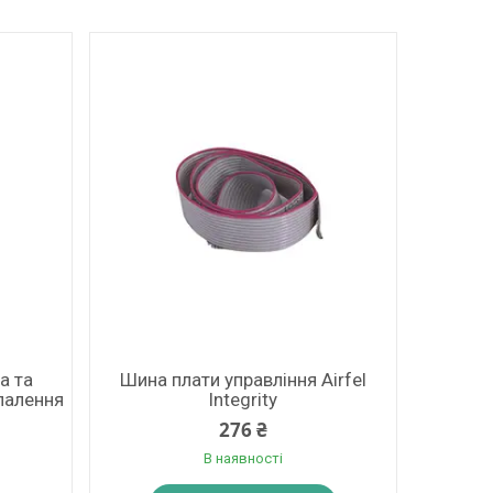
а та
Шина плати управління Airfel
опалення
Integrity
276 ₴
В наявності