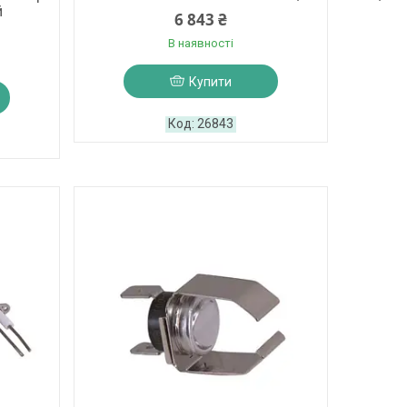
й
6 843 ₴
В наявності
Купити
26843