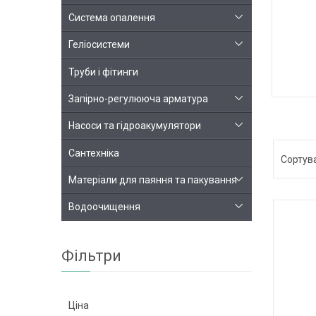
Система опалення
Геліосистеми
Труби і фітинги
Запірно-регулююча арматура
КОМПЛЕ
Насоси та гідроакумулятори
Сантехніка
Матеріали для паяння та пакування
Водоочищення
Фільтри
Ціна