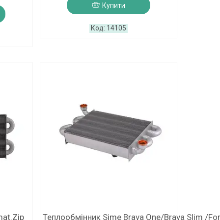
Купити
14105
at.Zip
Теплообмінник Sime Brava One/Brava Slim /Fo