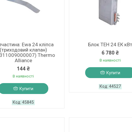
пчастина: Ewa 24 кліпса
Блок ТЕН 24 ЕК кВ
(триходовий клапан)
6 780 ₴
311009000007) Thermo
Alliance
В наявності
144 ₴
Купити
В наявності
44527
Купити
45845