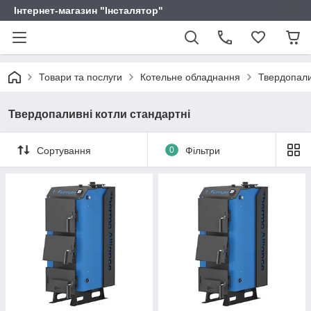
Інтернет-магазин "Інсталятор"
Товари та послуги
Котельне обладнання
Твердопали
Твердопаливні котли стандартні
Сортування
0
Фільтри