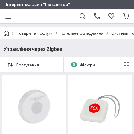
Інтернет-магазин "Інсталятор"
Товари та послуги
Котельне обладнання
Системи Ро
Управління через Zigbee
Сортування
0
Фільтри