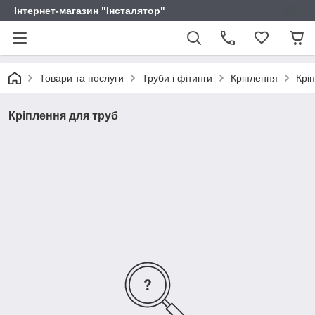
Інтернет-магазин "Інсталятор"
Товари та послуги
Труби і фітинги
Кріплення
Крі
Кріплення для труб