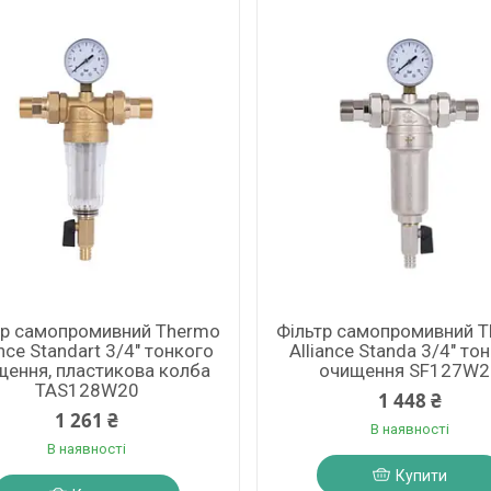
тр самопромивний Thermo
Фільтр самопромивний 
ance Standart 3/4" тонкого
Alliance Standa 3/4" то
щення, пластикова колба
очищення SF127W2
TAS128W20
1 448 ₴
1 261 ₴
В наявності
В наявності
Купити