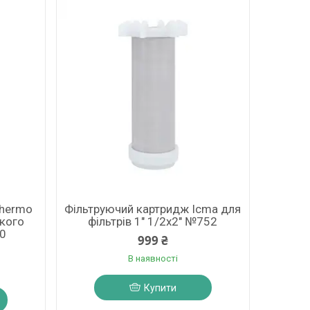
Thermo
Фільтруючий картридж Icma для
нкого
фільтрів 1" 1/2х2" №752
0
999 ₴
В наявності
Купити