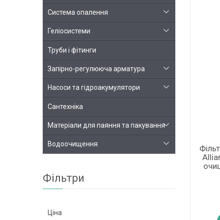
Система опалення
Геліосистеми
Труби і фітинги
Запірно-регулююча арматура
Насоси та гідроакумулятори
Сантехніка
Матеріали для паяння та пакування
Водоочищення
Філь
Alli
очи
Фільтри
Ціна