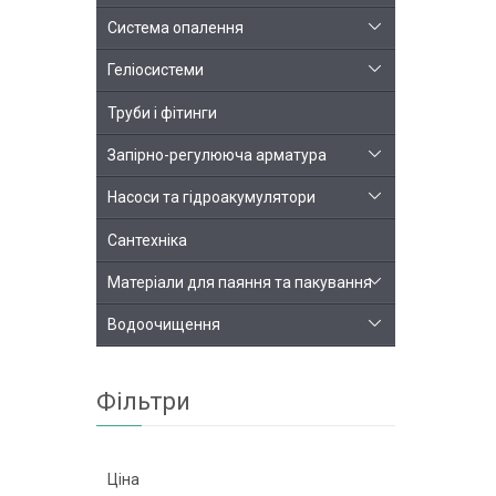
Система опалення
Геліосистеми
Труби і фітинги
Запірно-регулююча арматура
Насоси та гідроакумулятори
Сантехніка
Матеріали для паяння та пакування
Водоочищення
Фільтри
Ціна