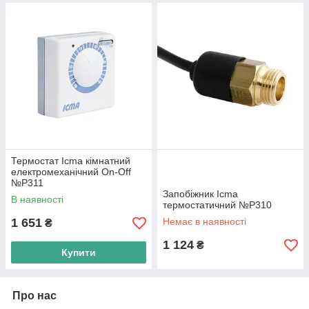
Термостат Icma кімнатний
електромеханічний On-Off
№P311
Запобіжник Icma
В наявності
термостатичний №P310
1 651
Немає в наявності
₴
1 124
₴
Купити
Про нас