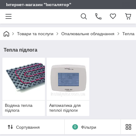
Інтернет-магазин "Інсталятор"
Товари та послуги
Опалювальне обладнання
Тепла 
Тепла підлога
Водяна тепла
Автоматика для
підлога
теплої підлоги
Сортування
0
Фільтри