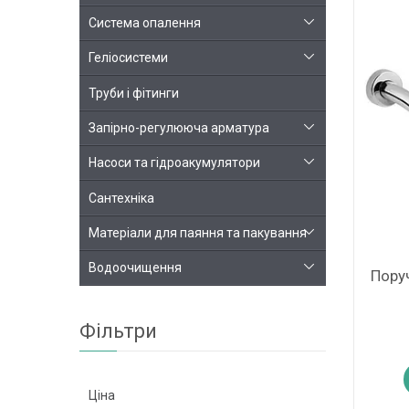
Система опалення
Геліосистеми
Труби і фітинги
Запірно-регулююча арматура
Насоси та гідроакумулятори
Сантехніка
Матеріали для паяння та пакування
Водоочищення
Поруч
Фільтри
Ціна