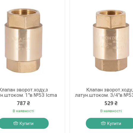
Клапан зворот.ходу,з
Клапан зворот.ходу
ун.штоком. 1"в №53 Icma
латун.штоком. 3/4"в №5
787 ₴
529 ₴
В наявності
В наявності
Купити
Купити