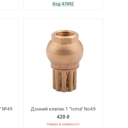
47492
2" №49
Донний клапан 1 "Icma" No49
420 ₴
Немає в наявності