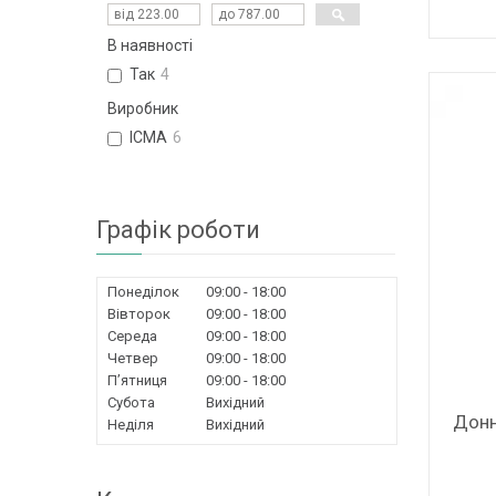
В наявності
Так
4
Виробник
ICMA
6
Графік роботи
Понеділок
09:00
18:00
Вівторок
09:00
18:00
Середа
09:00
18:00
Четвер
09:00
18:00
Пʼятниця
09:00
18:00
Субота
Вихідний
Донн
Неділя
Вихідний