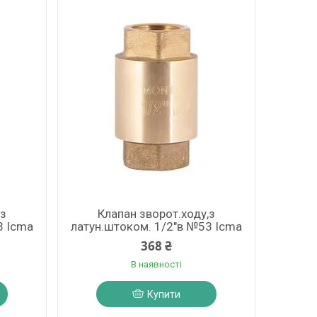
,з
Клапан зворот.ходу,з
3 Icma
латун.штоком. 1/2"в №53 Icma
368 ₴
В наявності
Купити