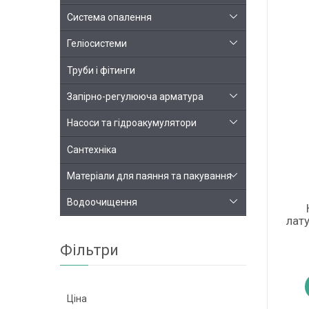
Система опалення
Геліосистеми
Труби і фітинги
Запірно-регулююча арматура
Насоси та гідроакумулятори
Сантехніка
Матеріали для паяння та пакування
Водоочищення
лат
Фільтри
Ціна