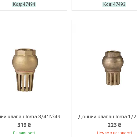
47494
47493
ий клапан Icma 3/4" №49
Донний клапан Icma 1/
319 ₴
223 ₴
В наявності
Немає в наявності