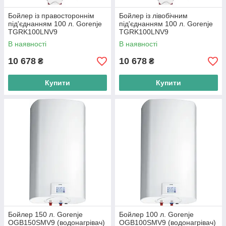
Бойлер із правостороннім
Бойлер із лівобічним
під'єднанням 100 л. Gorenje
під'єднанням 100 л. Gorenje
TGRK100LNV9
TGRK100LNV9
(водонагрівач)
(водонагрівач)
В наявності
В наявності
10 678
10 678
₴
₴
Купити
Купити
Бойлер 150 л. Gorenje
Бойлер 100 л. Gorenje
OGB150SMV9 (водонагрівач)
OGB100SMV9 (водонагрівач)