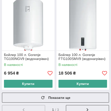
Бойлер 100 л. Gorenje
Бойлер 100 л. Gorenje
TG100NGV9 (водонагрівач)
FTG100SMV9 (водонагрівач)
В наявності
В наявності
6 954
18 506
₴
₴
Купити
Купити
Показати ще
1
/ 3