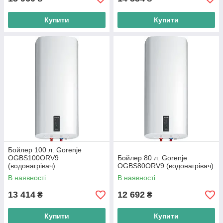
Купити
Купити
Бойлер 100 л. Gorenje
OGBS100ORV9
Бойлер 80 л. Gorenje
(водонагрівач)
OGBS80ORV9 (водонагрівач)
В наявності
В наявності
13 414
12 692
₴
₴
Купити
Купити