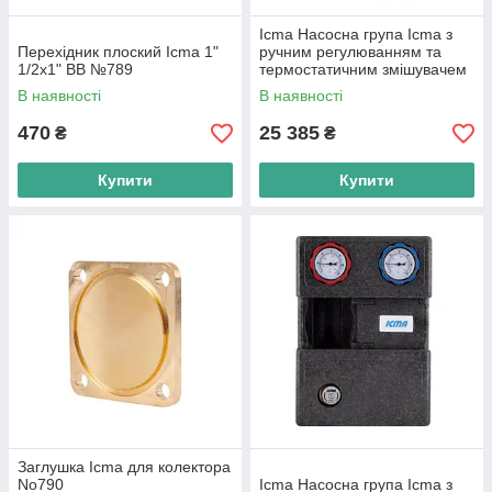
Icma Насосна група Icma з
Перехідник плоский Icma 1"
ручним регулюванням та
1/2х1" ВВ №789
термостатичним змішувачем
праве підключення 1
В наявності
В наявності
1/2"x3/4" №R004
470
25 385
₴
₴
Купити
Купити
Заглушка Icma для колектора
No790
Icma Насосна група Icma з