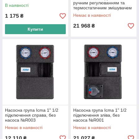
ручним регулюванням та
В наявності
термостатичним змішувачем
ліве підключення 1 1/2"x3/4"
1 175
Немає в наявності
₴
№R004
21 968
₴
Купити
Насосна група Icma 1" 1/2
Насосна група Icma 1" 1/2
підключення справа, без
підключення зліва, без
насоса №R003
насоса №R001
Немає в наявності
Немає в наявності
12 110
21 027
₴
₴