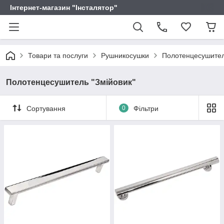
Інтернет-магазин "Інсталятор"
Товари та послуги
Рушникосушки
Полотенцесушител
Полотенцесушитель "Змійовик"
Сортування
0
Фільтри