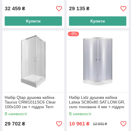
з
32 459
29 135
₴
₴
Купити
Купити
–9%
Набір Qtap душова кабіна
Набір Lidz душова кабіна
Taurus CRM1011SC6 Clear
Latwa SC80x80.SAT.LOW.GR,
100х100 см + піддон Tern
скло тоноване 4 мм + піддон
301112
Kupala
В наявності
В наявності
29 702
10 961
₴
₴
12 031 ₴