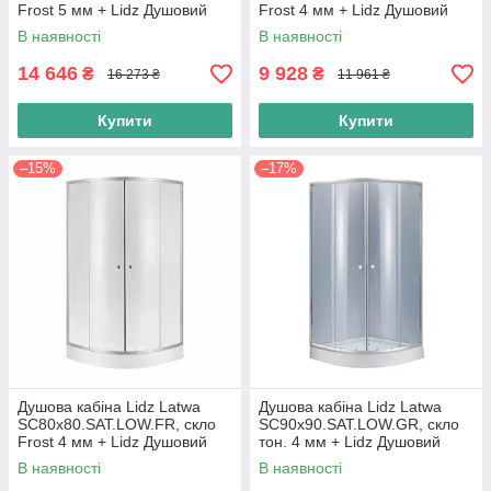
Frost 5 мм + Lidz Душовий
Frost 4 мм + Lidz Душовий
піддон KAPIELKA
піддон KAPIELKA ST90x90x15
В наявності
В наявності
ST120x80х14
14 646
9 928
₴
₴
16 273 ₴
11 961 ₴
Купити
Купити
–15%
–17%
Душова кабіна Lidz Latwa
Душова кабіна Lidz Latwa
SC80x80.SAT.LOW.FR, скло
SC90x90.SAT.LOW.GR, скло
Frost 4 мм + Lidz Душовий
тон. 4 мм + Lidz Душовий
піддон KAPIELKA ST80x80x15
піддон KAPIELKA ST90x90x15
В наявності
В наявності