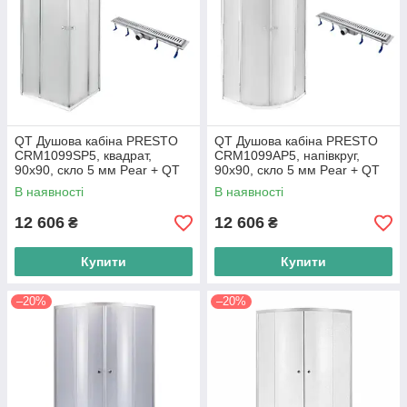
QT Душова кабіна PRESTO
QT Душова кабіна PRESTO
CRM1099SP5, квадрат,
CRM1099AP5, напівкруг,
90x90, скло 5 мм Pear + QT
90x90, скло 5 мм Pear + QT
Dry FA304-700 Лінійний трап
Dry FA304-700 Лінійний трап
В наявності
В наявності
12 606
12 606
₴
₴
Купити
Купити
–20%
–20%