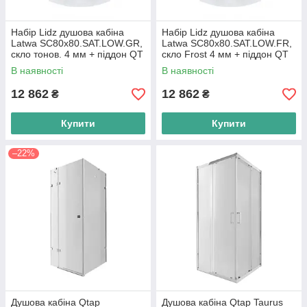
Набір Lidz душова кабіна
Набір Lidz душова кабіна
Latwa SC80x80.SAT.LOW.GR,
Latwa SC80x80.SAT.LOW.FR,
скло тонов. 4 мм + піддон QT
скло Frost 4 мм + піддон QT
ROBIN
ROBIN
В наявності
В наявності
12 862
12 862
₴
₴
Купити
Купити
–22%
Душова кабіна Qtap
Душова кабіна Qtap Taurus