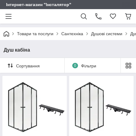
Інтернет-магазин "Інсталятор"
Товари та послуги
Сантехніка
Душові системи
Ду
Душ кабіна
Сортування
0
Фільтри