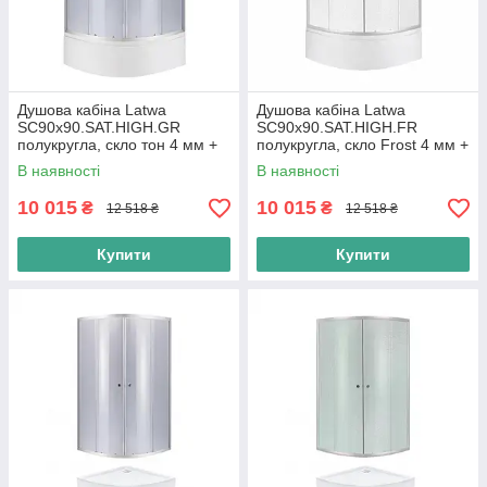
Душова кабіна Latwa
Душова кабіна Latwa
SC90x90.SAT.HIGH.GR
SC90x90.SAT.HIGH.FR
полукругла, скло тон 4 мм +
полукругла, скло Frost 4 мм +
Душовий піддон KAPIELKA
Душовий піддон KAPIELKA
В наявності
В наявності
ST90x90x41, з
ST90x90x41, з
10 015
10 015
₴
₴
12 518 ₴
12 518 ₴
Купити
Купити