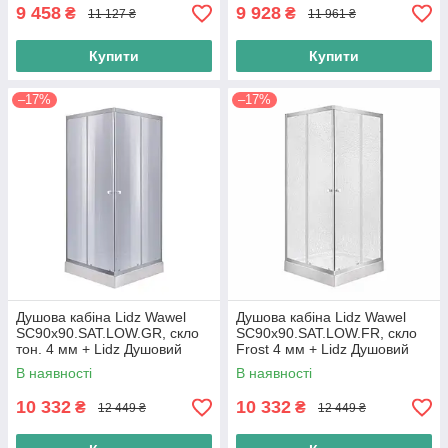
9 458
9 928
₴
₴
11 127 ₴
11 961 ₴
Купити
Купити
–17%
–17%
Душова кабіна Lidz Wawel
Душова кабіна Lidz Wawel
SC90x90.SAT.LOW.GR, скло
SC90x90.SAT.LOW.FR, скло
тон. 4 мм + Lidz Душовий
Frost 4 мм + Lidz Душовий
піддон KAPIELKA ST90x90х14
піддон KAPIELKA ST90x90х14
В наявності
В наявності
10 332
10 332
₴
₴
12 449 ₴
12 449 ₴