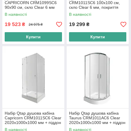
CAPRICORN CRM1099SC6
CRM1011SC6 100x100 см,
90х90 см, скло Clear 6 мм
скло Clear 6 мм, покриття
без піддона
CalcLess без піддона
В наявності
В наявності
19 523
19 299
₴
₴
24 975 ₴
Купити
Купити
Набір Qtap душова кабіна
Набір Qtap душова кабіна
Capricorn CRM1011SC6 Clear
Taurus CRM1011AC6 Clear
2020x1000x1000 мм + піддон
2020x1000x1000 мм + піддон
Tern 301112 100x100x12 см з
Robin 301112 100x100x12 см
В наявності
В наявності