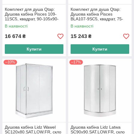
Комплект для душа Qtap:
Комплект для душа Qtap:
Душова кабіна Pisces 109-
Душова кабіна Pisces
11SC5, квадрат, 90-105x90-
BLA107-9SC5, квадрат, 75-
105, скло 5мм Clear +
90x75-90, скло 5мм Clear +
В наявності
В наявності
Лінійний трап
Лінійний трап
16 674
15 243
₴
₴
Купити
Купити
–10%
–17%
Душова кабіна Lidz Wawel
Душова кабіна Lidz Latwa
SC120x80.SAT.LOW.FR, скло
SC90x90.SAT.LOW.FR, скло