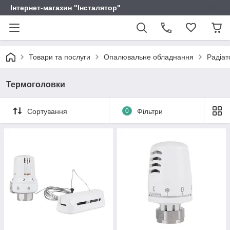
Інтернет-магазин "Інсталятор"
Товари та послуги
Опалювальне обладнання
Радіат
Термоголовки
Сортування
0
Фільтри