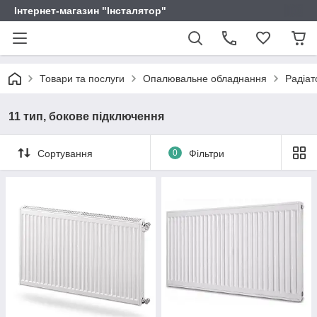
Інтернет-магазин "Інсталятор"
Товари та послуги
Опалювальне обладнання
Радіат
11 тип, бокове підключення
Сортування
0
Фільтри