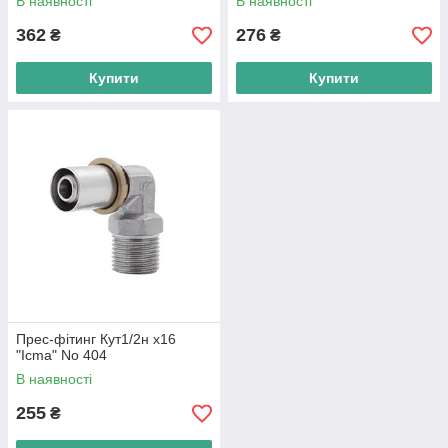
В наявності
В наявності
362
276
₴
₴
Купити
Купити
Прес-фітинг Кут1/2н х16
"Icma" No 404
В наявності
255
₴