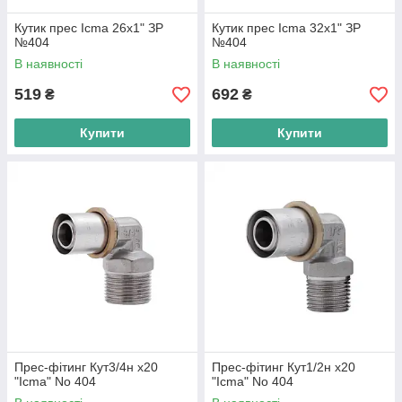
Кутик прес Icma 26х1" ЗР
Кутик прес Icma 32х1" ЗР
№404
№404
В наявності
В наявності
519
692
₴
₴
Купити
Купити
Прес-фітинг Кут3/4н х20
Прес-фітинг Кут1/2н х20
"Icma" No 404
"Icma" No 404