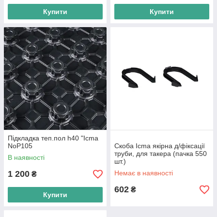
Купити
Купити
Підкладка теп.пол h40 "Icma
NoР105
Скоба Icma якірна д/фіксації
труби, для такера (пачка 550
В наявності
шт.)
1 200
Немає в наявності
₴
602
₴
Купити