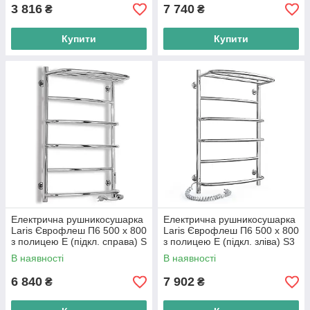
3 816
7 740
₴
₴
Купити
Купити
Електрична рушникосушарка
Електрична рушникосушарка
Laris Єврофлеш П6 500 х 800
Laris Єврофлеш П6 500 х 800
з полицею Е (підкл. справа) S
з полицею Е (підкл. зліва) S3
В наявності
В наявності
6 840
7 902
₴
₴