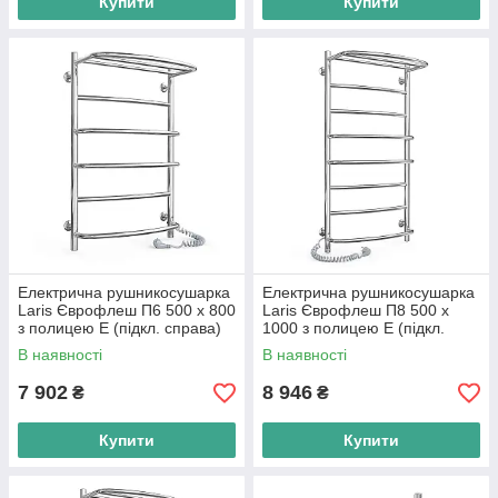
Купити
Купити
Електрична рушникосушарка
Електрична рушникосушарка
Laris Єврофлеш П6 500 х 800
Laris Єврофлеш П8 500 х
з полицею Е (підкл. справа)
1000 з полицею Е (підкл.
S3
зліва) S3
В наявності
В наявності
7 902
8 946
₴
₴
Купити
Купити