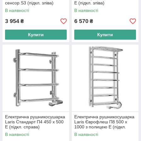
сенсор S3 (підкл. зліва)
Е (підкл. зліва)
В наявності
В наявності
3 954
6 570
₴
₴
Купити
Купити
Електрична рушникосушарка
Електрична рушникосушарка
Laris Стандарт П4 450 х 500
Laris Єврофлеш П8 500 х
Е (підкл. справа)
1000 з полицею Е (підкл.
справа) S
В наявності
В наявності