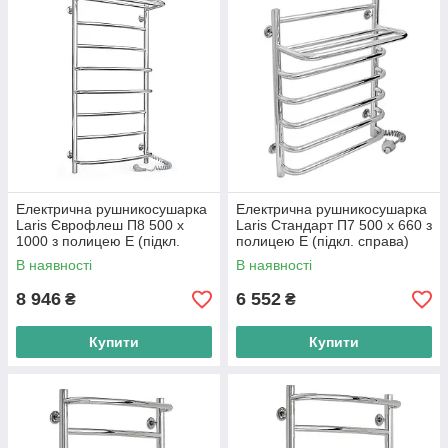
Електрична рушникосушарка
Електрична рушникосушарка
Laris Єврофлеш П8 500 х
Laris Стандарт П7 500 х 660 з
1000 з полицею Е (підкл.
полицею Е (підкл. справа)
справа) S3
(рег.на вилці)
В наявності
В наявності
8 946
6 552
₴
₴
Купити
Купити