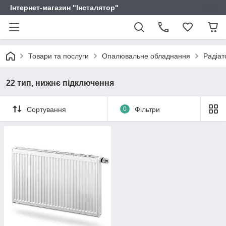
Інтернет-магазин "Інсталятор"
Товари та послуги
Опалювальне обладнання
Радіат
22 тип, нижнє підключення
Сортування
0
Фільтри