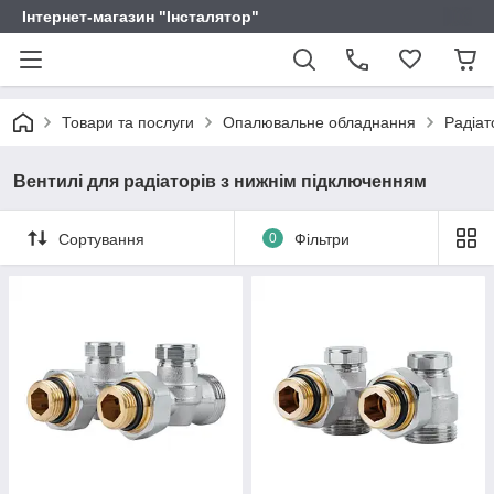
Інтернет-магазин "Інсталятор"
Товари та послуги
Опалювальне обладнання
Радіат
Вентилі для радіаторів з нижнім підключенням
Сортування
0
Фільтри