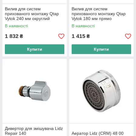
Вилив для систем
Вилив для систем
прихованого монтажу Qtap
прихованого монтажу Qtap
Vytok 240 мм округлий
Vytok 180 мм прямо
QTVYT246BLM45935 Black
полотняний
В наявності
В наявності
Matt
QTVYT246BLM45933 Black
Matt
1 832
1 415
₴
₴
Купити
Купити
Дивертор для змішувача Lidz
Repair 140
Аератор Lidz (CRM) 48 00