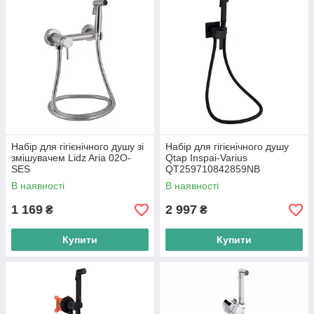
Набір для гігієнічного душу зі
Набір для гігієнічного душу
змішувачем Lidz Aria 02O-
Qtap Inspai-Varius
SES
QT259710842859NB
В наявності
В наявності
1 169
2 997
₴
₴
Купити
Купити