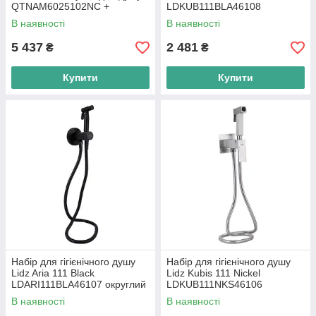
QTNAM6025102NC +
LDKUB111BLA46108
Гігієнічний набір
прямокутний
В наявності
В наявності
QTSETCRMA021 +
Підключення
5 437
2 481
₴
₴
Купити
Купити
Набір для гігієнічного душу
Набір для гігієнічного душу
Lidz Aria 111 Black
Lidz Kubis 111 Nickel
LDARI111BLA46107 округлий
LDKUB111NKS46106
прямокутний
В наявності
В наявності