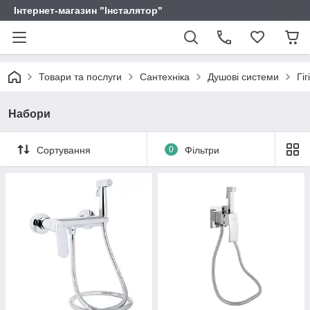
Інтернет-магазин "Інсталятор"
Товари та послуги
Сантехніка
Душові системи
Гі
Набори
Сортування
0
Фільтри