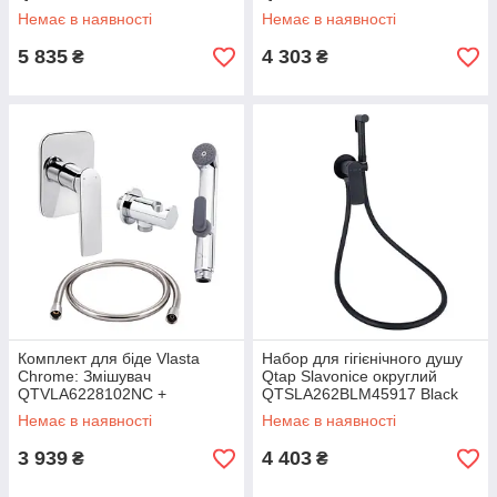
QTHADPVC120C + Лійка
Підключення QTCRMBH030 +
Немає в наявності
Немає в наявності
QTCRMB120 + Підключення
ЛійкаQTCRMB120 + Шланг
5 835
4 303
₴
₴
Комплект для біде Vlasta
Набор для гігієнічного душу
Chrome: Змішувач
Qtap Slavonice округлий
QTVLA6228102NC +
QTSLA262BLM45917 Black
Підключення QTCRMBH030 +
Matt
Немає в наявності
Немає в наявності
Лійка + QTCRMA021 Шланг
3 939
4 403
₴
₴