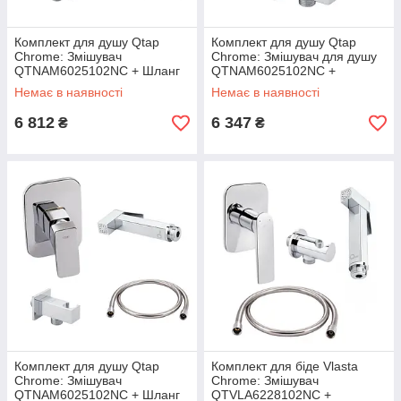
Комплект для душу Qtap
Комплект для душу Qtap
Chrome: Змішувач
Chrome: Змішувач для душу
QTNAM6025102NC + Шланг
QTNAM6025102NC +
QTHADPVC120C + Лійка
Гігієнічний набір
Немає в наявності
Немає в наявності
QTCRMB120 + Підключення
QTSETCRMA021 +
Підключення
6 812
6 347
₴
₴
Комплект для душу Qtap
Комплект для біде Vlasta
Chrome: Змішувач
Chrome: Змішувач
QTNAM6025102NC + Шланг
QTVLA6228102NC +