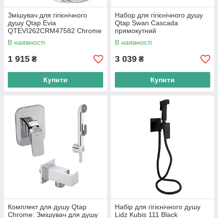
Змішувач для гігієнічного
Набор для гігієнічного душу
душу Qtap Evia
Qtap Swan Cascada
QTEVI262CRM47582 Chrome
прямокутний
QTSWA262CRM45567
В наявності
В наявності
Chrome
1 915
3 039
₴
₴
Купити
Купити
Комплект для душу Qtap
Набір для гігієнічного душу
Chrome: Змішувач для душу
Lidz Kubis 111 Black