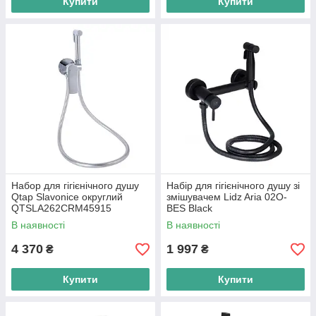
Купити
Купити
Набор для гігієнічного душу
Набір для гігієнічного душу зі
Qtap Slavonice округлий
змішувачем Lidz Aria 02O-
QTSLA262CRM45915
BES Black
Chrome
В наявності
В наявності
4 370
1 997
₴
₴
Купити
Купити