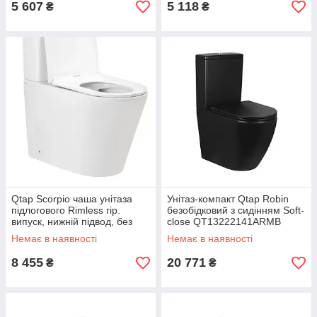
5 607
5 118
₴
₴
Qtap Scorpio чаша унітаза
Унітаз-компакт Qtap Robin
підлогового Rimless гір.
безобідковий з сидінням Soft-
випуск, нижній підвод, без
close QT13222141ARMB
сидіння 670x360x850 mm
Немає в наявності
Немає в наявності
WHITE
8 455
20 771
₴
₴