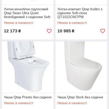
Унітаз-моноблок підлоговий
Унітаз-компакт Qtap Kolibri з
Qtap Swan Ultra Quiet
сідінням Soft-close
безобідковий з сидінням Soft-
QT1022C667PW
close WHITE QT16226080AW
Немає в наявності
Немає в наявності
12 173
10 985
₴
₴
Чаша Qtap Presto без сидіння
Чаша Qtap Stork без сидіння
Немає в наявності
Немає в наявності