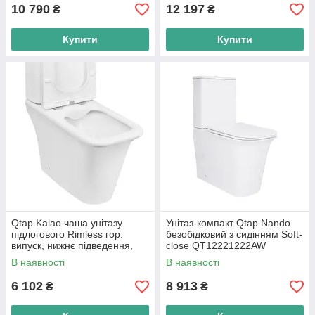
10 790
12 197
₴
₴
Купити
Купити
Qtap Kalao чаша унітазу
Унітаз-компакт Qtap Nando
підлогового Rimless гор.
безобідковий з сидінням Soft-
випуск, нижнє підведення,
close QT12221222AW
без сидіння 660х360х820m
В наявності
В наявності
WHITE
6 102
8 913
₴
₴