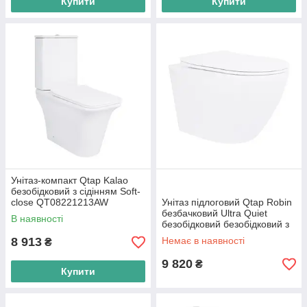
Купити
Купити
Унітаз-компакт Qtap Kalao
безобідковий з сідінням Soft-
close QT08221213AW
Унітаз підлоговий Qtap Robin
безбачковий Ultra Quiet
В наявності
безобідковий безобідковий з
сидінням Soft-close WHITE
8 913
Немає в наявності
₴
9 820
₴
Купити