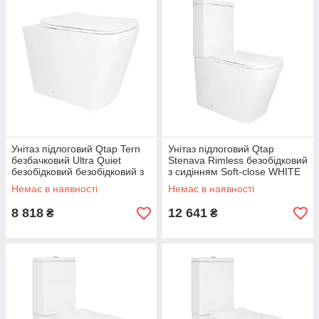
Унітаз підлоговий Qtap Tern
Унітаз підлоговий Qtap
безбачковий Ultra Quiet
Stenava Rimless безобідковий
безобідковий безобідковий з
з сидінням Soft-close WHITE
сидінням Soft-close WHITE
QT27228303W
Немає в наявності
Немає в наявності
8 818
12 641
₴
₴