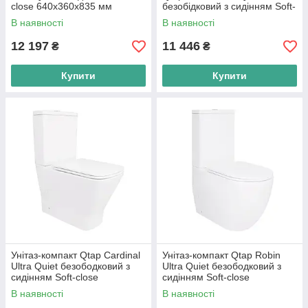
close 640x360x835 мм
безобідковий з сидінням Soft-
QT16222182TW White
close WHITE QT10226380W
В наявності
В наявності
12 197
11 446
₴
₴
Купити
Купити
Унітаз-компакт Qtap Cardinal
Унітаз-компакт Qtap Robin
Ultra Quiet безободковий з
Ultra Quiet безободковий з
сидінням Soft-close
сидінням Soft-close
QT04222168AUQ3W
QT13222128AUQ1W
В наявності
В наявності