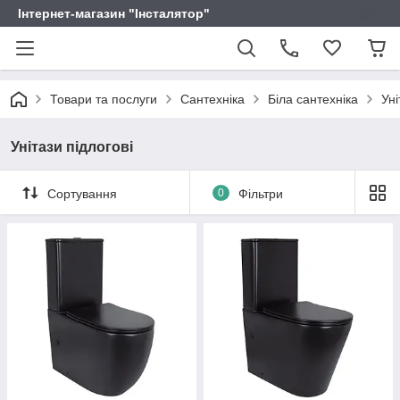
Інтернет-магазин "Інсталятор"
Товари та послуги
Сантехніка
Біла сантехніка
Уні
Унітази підлогові
Сортування
0
Фільтри