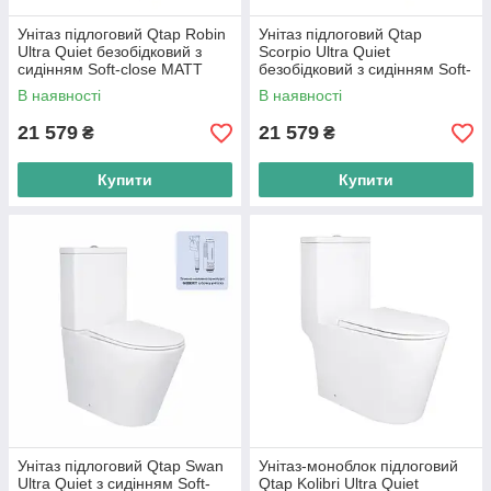
Унітаз підлоговий Qtap Robin
Унітаз підлоговий Qtap
Ultra Quiet безобідковий з
Scorpio Ultra Quiet
сидінням Soft-close MATT
безобідковий з сидінням Soft-
BLACK QT13226083AMB
close MATT BLACK
В наявності
В наявності
QT14226088AMB
21 579
21 579
₴
₴
Купити
Купити
Унітаз підлоговий Qtap Swan
Унітаз-моноблок підлоговий
Ultra Quiet з сидінням Soft-
Qtap Kolibri Ultra Quiet