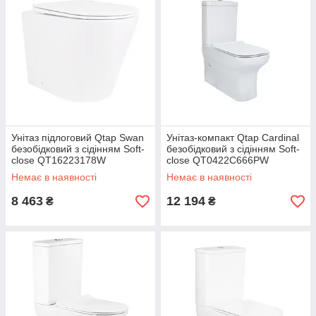
Унітаз підлоговий Qtap Swan
Унітаз-компакт Qtap Cardinal
безобідковий з сідінням Soft-
безобідковий з сідінням Soft-
close QT16223178W
close QT0422C666PW
Немає в наявності
Немає в наявності
8 463
12 194
₴
₴