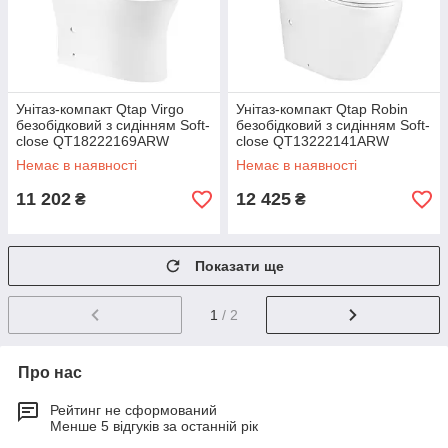
Унітаз-компакт Qtap Virgo
Унітаз-компакт Qtap Robin
безобідковий з сидінням Soft-
безобідковий з сидінням Soft-
close QT18222169ARW
close QT13222141ARW
Немає в наявності
Немає в наявності
11 202
12 425
₴
₴
Показати ще
1
/ 2
Про нас
Рейтинг не сформований
Менше 5 відгуків за останній рік