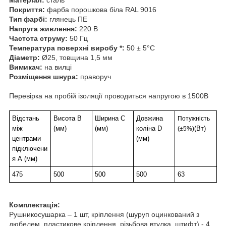
Покриття:
фарба порошкова біла RAL 9016
Тип фарбі:
глянець ПЕ
Напруга живлення:
220 В
Частота струму:
50 Гц
Температура поверхні виробу *:
50 ± 5°C
Діаметр:
Ø25, товщина 1,5 мм
Вимикач:
на вилці
Розміщення шнура:
праворуч
Перевірка на пробій ізоляції проводиться напругою в 1500В
Відстань
Висота В
Ширина С
Довжина
Потужність
між
(мм)
(мм)
коліна D
(Вт)
(
±
5%)
центрами
(мм)
підключени
я А (мм)
475
500
500
500
63
Комплектація:
Рушникосушарка – 1 шт, кріплення (шуруп оцинкований з
дюбелем, пластикове кріплення, різьбова втулка, штифт) - 4