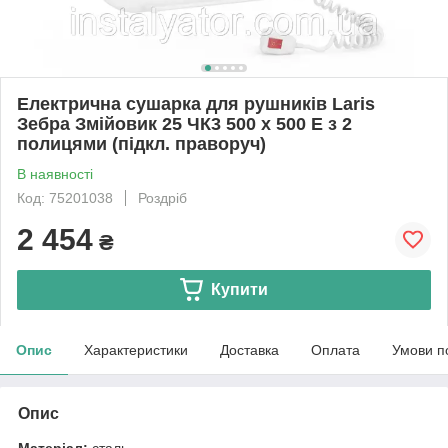
Електрична сушарка для рушників Laris
Зебра Змійовик 25 ЧК3 500 х 500 Е з 2
полицями (підкл. праворуч)
В наявності
Код: 75201038
Роздріб
2 454
₴
Купити
Опис
Характеристики
Доставка
Оплата
Умови п
Опис
Матеріал:
сталь