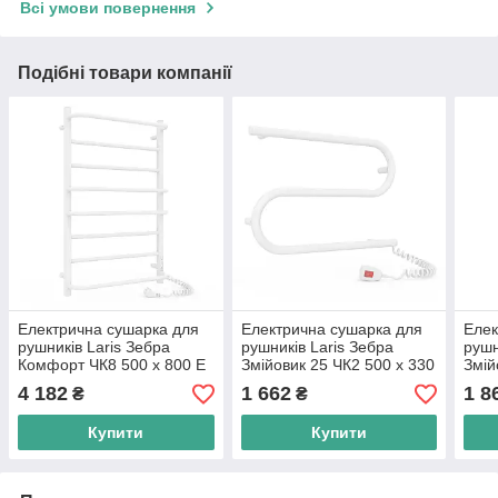
Всі умови повернення
Подібні товари компанії
Електрична сушарка для
Електрична сушарка для
Елек
рушників Laris Зебра
рушників Laris Зебра
рушн
Комфорт ЧК8 500 х 800 Е
Змійовик 25 ЧК2 500 х 330
Змій
(підкл. праворуч) R3
Е (підкл. праворуч)
Е (п
4 182
1 662
1 8
₴
₴
Купити
Купити