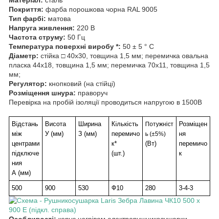
Покриття:
фарба порошкова чорна RAL 9005
Тип фарбі:
матова
Напруга живлення:
220 В
Частота струму:
50 Гц
Температура поверхні виробу *:
50 ± 5 ° C
Діаметр:
стійка □ 40х30, товщина 1,5 мм; перемичка овальна
пласка 44х18, товщина 1,5 мм;
перемичка 70х11, товщина 1,5
мм;
Регулятор:
кнопковий (на стійці)
Розміщення шнура:
праворуч
Перевірка на пробій ізоляції проводиться напругою в 1500В
Відстань
Висота
Ширина
Кількість
Розміщен
Потужніст
між
У (мм)
З (мм)
перемичо
ня
ь (
±
5%)
центрами
к*
(Вт)
перемичо
підключе
(шт.)
к
ния
А (мм)
500
900
530
Ф10
280
3-4-3
Особливості:
керує нагрівом електрорушникосушарки