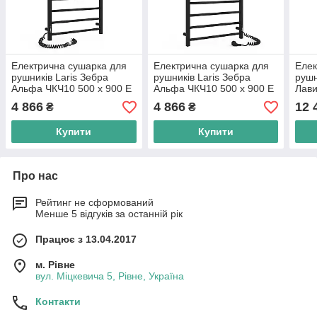
Електрична сушарка для
Електрична сушарка для
Елек
рушників Laris Зебра
рушників Laris Зебра
рушн
Альфа ЧКЧ10 500 х 900 Е
Альфа ЧКЧ10 500 х 900 Е
Лави
(підкл. зліва) R3
(підкл. праворуч) R3
Е (пі
4 866
4 866
12 
₴
₴
Купити
Купити
Про нас
Рейтинг не сформований
Менше 5 відгуків за останній рік
Працює з 13.04.2017
м. Рівне
вул. Міцкевича 5, Рівне, Україна
Контакти