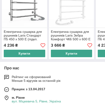
Електрична сушарка для
Електрична сушарка для
Елек
рушників Laris Стандарт
рушників Laris Зебра
рушн
П5 450 х 500 Е (підкл.
Комфорт ЧК6 500 х 600 Е
П6 4
праворуч)
(підкл. зліва) R3
прав
4 236
3 666
4 2
₴
₴
Купити
Купити
Про нас
Рейтинг не сформований
Менше 5 відгуків за останній рік
Працює з 13.04.2017
м. Рівне
вул. Міцкевича 5, Рівне, Україна