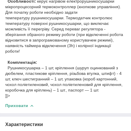
Особливості:
керує нагрівом електрорушникосушарки
мікропроцесорний термоконтроллер (кнопкове управління).
Для початку роботи необхідно задати
температуру
рушникосушарки
. Термодатчик контролює
температуру поверхні рушникосушарки, що виключає
можливість її перегріву. Серед переваг регулятора -
зберігання обраного режиму роботи (при відключенні робота
відновитися в запрограмованому користувачем режимі),
наявність таймера відключення (3h) і колірної індикації
роботи!
Комплектація:
Рушникосушарка – 1 шт, кріплення (шуруп оцинкований з
дюбелем, пластикове кріплення, різьбова втулка, штифт) - 4
шт, ключ шестигранний – 1 шт, упаковка (короб картонний,
чохол поліетиленовий, чохол поліетиленовий для кріплення,
коробочка для кріплень) – 1 шт., паспорт — 1 шт.
]]>
Приховати
Характеристики