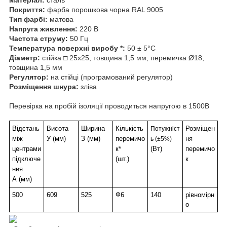
Покриття:
фарба порошкова чорна RAL 9005
Тип фарбі:
матова
Напруга живлення:
220 В
Частота струму:
50 Гц
Температура поверхні виробу *:
50 ± 5°C
Діаметр:
стійка □ 25х25, товщина 1,5 мм; перемичка Ø18,
товщина 1,5 мм
Регулятор:
на стійці
(програмований регулятор)
Розміщення шнура:
зліва
Перевірка на пробій ізоляції проводиться напругою в 1500В
Відстань
Висота
Ширина
Кількість
Розміщен
Потужніст
між
У (мм)
З (мм)
перемичо
ня
ь (
±
5%)
центрами
к*
(Вт)
перемичо
підключе
(шт.)
к
ния
А (мм)
500
609
525
Ф6
140
рівномірн
о