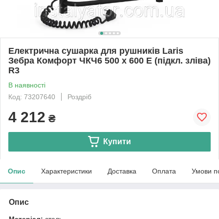
Електрична сушарка для рушників Laris
Зебра Комфорт ЧКЧ6 500 х 600 Е (підкл. зліва)
R3
В наявності
Код: 73207640
Роздріб
4 212
₴
Купити
Опис
Характеристики
Доставка
Оплата
Умови п
Опис
Матеріал:
сталь