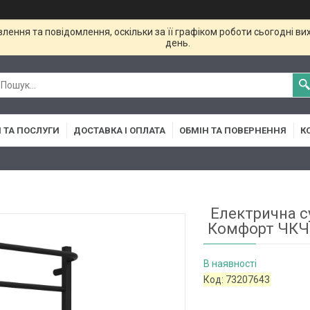
ення та повідомлення, оскільки за її графіком роботи сьогодні в
день.
 ТА ПОСЛУГИ
ДОСТАВКА І ОПЛАТА
ОБМІН ТА ПОВЕРНЕННЯ
К
Електрична с
Комфорт ЧКЧ8 
В наявності
Код:
73207643