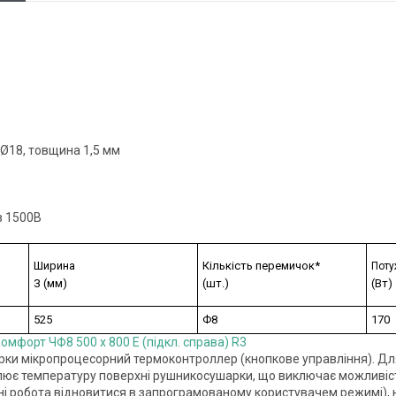
 Ø18, товщина 1,5 мм
в 1500В
Ширина
Кількість перемичок*
Поту
З (мм)
(шт.)
(Вт)
525
Ф8
170
ки мікропроцесорний термоконтроллер (кнопкове управління). Дл
лює температуру поверхні рушникосушарки, що виключає можливість 
і робота відновитися в запрограмованому користувачем режимі), на