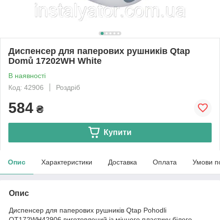
Диспенсер для паперових рушників Qtap
Domů 17202WH White
В наявності
Код: 42906
Роздріб
584
₴
Купити
Опис
Характеристики
Доставка
Оплата
Умови п
Опис
Диспенсер для паперових рушників Qtap Pohodli
QT172WH42906 виготовлений із міцного пластику білого