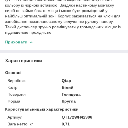
кольору із чорною вставкою. Завдяки настінному монтажу
виріб не займе багато місця і може бути розміщений у
найбільш оптимальній зоні. Корпус закривається на ключ для
запобігання незапланованому вилученню рулону паперу.
Такий диспенсер зручно розміщувати у громадських місцях із
підвищеною прохідністю.
Приховати
Характеристики
Основні
Виробник
Qtap
Колір
Білий
Поверхня
Глянцева
Форма
Кругла
Користувальницькі характеристики
Артикул
QT172WH42906
Вага нетто, кг
0,71