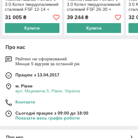
3.0 Котел твердопаливний
3.0 Котел твердопаливний
3.0 
сталевий FSF 12-14 +
сталевий FSF 26-30 +
стал
Вентилятор котла до 40
Вентилятор котла до 40
Вент
31 005
39 244
32 
₴
₴
кВт, "M Plus M"
кВт, "M Plus M"
кВт,
Купити
Купити
Про нас
Рейтинг не сформований
Менше 5 відгуків за останній рік
Працює з 13.04.2017
м. Рівне
вул. Міцкевича 5, Рівне, Україна
Контакти
Сьогодні працює з 09:00 до 18:00
Показати весь графік роботи
Про нас