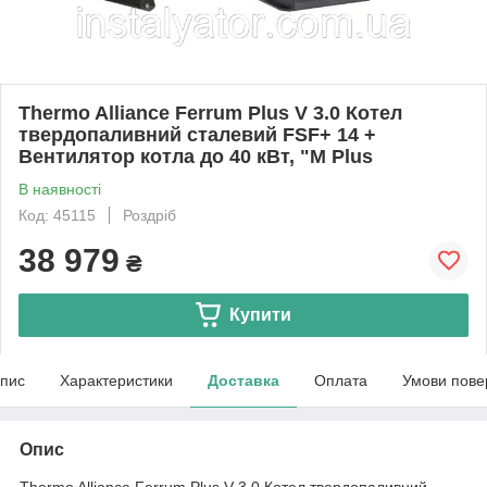
Thermo Alliance Ferrum Plus V 3.0 Котел
твердопаливний сталевий FSF+ 14 +
Вентилятор котла до 40 кВт, "M Plus
В наявності
Код: 45115
Роздріб
38 979
₴
Купити
пис
Характеристики
Доставка
Оплата
Умови пове
Опис
Thermo Alliance Ferrum Plus V 3.0 Котел твердопаливний