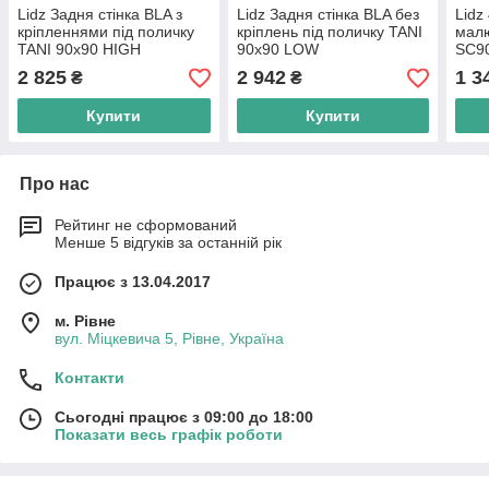
Lidz Задня стінка BLA з
Lidz Задня стінка BLA без
Lidz
кріпленнями під поличку
кріплень під поличку TANI
малю
TANI 90x90 HIGH
90x90 LOW
SC9
2 825
2 942
1 3
₴
₴
Купити
Купити
Про нас
Рейтинг не сформований
Менше 5 відгуків за останній рік
Працює з 13.04.2017
м. Рівне
вул. Міцкевича 5, Рівне, Україна
Контакти
Сьогодні працює з 09:00 до 18:00
Показати весь графік роботи