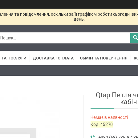
ення та повідомлення, оскільки за її графіком роботи сьогодні в
день.
 ТА ПОСЛУГИ
ДОСТАВКА І ОПЛАТА
ОБМІН ТА ПОВЕРНЕННЯ
К
Qtap Петля 
кабін
Немає в наявності
Код:
45270
+380 (68) 735-87-8