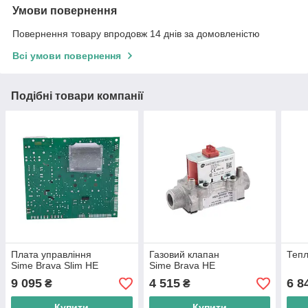
Умови повернення
Повернення товару впродовж 14 днів за домовленістю
Всі умови повернення
Подібні товари компанії
Плата управління
Газовий клапан
Тепл
Sime Brava Slim HE
Sime Brava HE
9 095
4 515
6 8
₴
₴
Купити
Купити