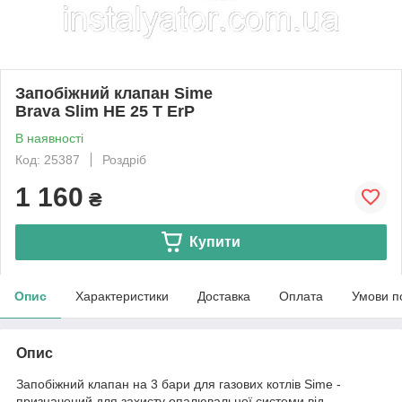
Запобіжний клапан Sime
Brava Slim HE 25 T ErP
В наявності
Код: 25387
Роздріб
1 160
₴
Купити
Опис
Характеристики
Доставка
Оплата
Умови п
Опис
Запобіжний клапан на 3 бари для газових котлів Sime -
призначений для захисту опалювальної системи від