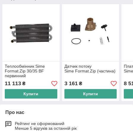
Теплообмінник Sime
Датчик потоку
Плат
Format.Zip 30/35 BF
Sime Format.Zip (частина)
Sime
первинний
11 113
3 161
8 5
₴
₴
Купити
Купити
Про нас
Рейтинг не сформований
Менше 5 відгуків за останній рік