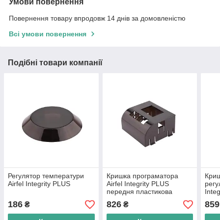
Умови повернення
Повернення товару впродовж 14 днів за домовленістю
Всі умови повернення
Подібні товари компанії
Регулятор температури
Кришка програматора
Криш
Airfel Integrity PLUS
Airfel Integrity PLUS
регу
передня пластикова
Inte
плас
186
826
859
₴
₴