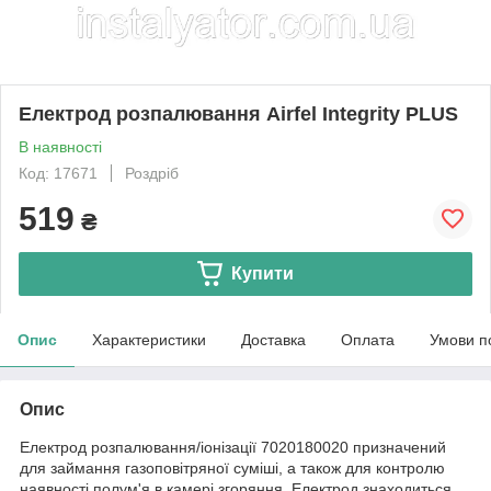
Електрод розпалювання Airfel Integrity PLUS
В наявності
Код: 17671
Роздріб
519
₴
Купити
Опис
Характеристики
Доставка
Оплата
Умови п
Опис
Електрод розпалювання/іонізації 7020180020 призначений
для займання газоповітряної суміші, а також для контролю
наявності полум'я в камері згоряння. Електрод знаходиться