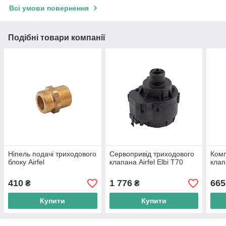
Всі умови повернення
Подібні товари компанії
Ніпель подачі триходового
Сервопривід триходового
Комп
блоку Airfel
клапана Airfel Elbi T70
клап
410
1 776
665
₴
₴
Купити
Купити