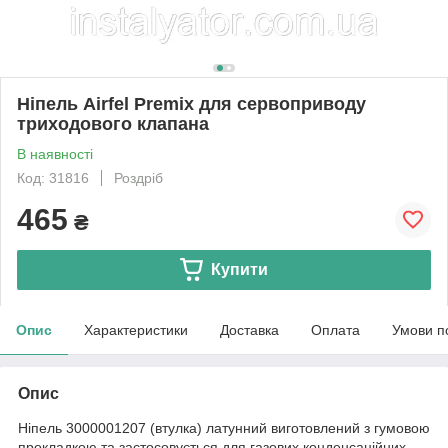
Ніпель Airfel Premix для сервоприводу
триходового клапана
В наявності
Код: 31816
Роздріб
465
₴
Купити
Опис
Характеристики
Доставка
Оплата
Умови п
Опис
Ніпель 3000001207 (втулка) латунний виготовлений з гумовою
прокладкою та застосовується для газових конденсаційних