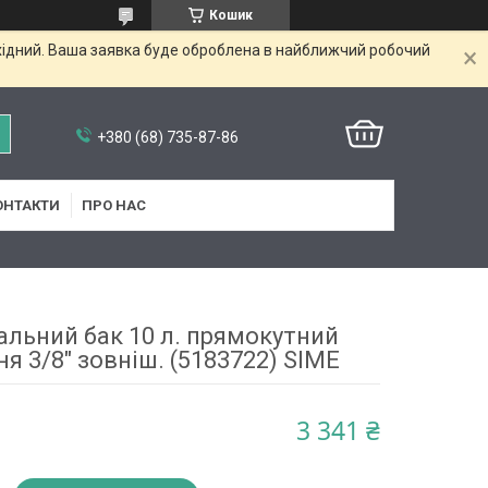
Кошик
ихідний. Ваша заявка буде оброблена в найближчий робочий
+380 (68) 735-87-86
ОНТАКТИ
ПРО НАС
льний бак 10 л. прямокутний
я 3/8" зовніш. (5183722) SIME
3 341 ₴