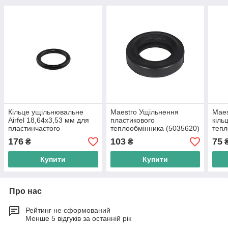
Кільце ущільнювальне
Maestro Ущільнення
Maes
Airfel 18,64х3,53 мм для
пластикового
кіль
пластинчастого
теплообмінника (5035620)
тепл
теплообмінника
176
103
75
₴
₴
Купити
Купити
Про нас
Рейтинг не сформований
Менше 5 відгуків за останній рік