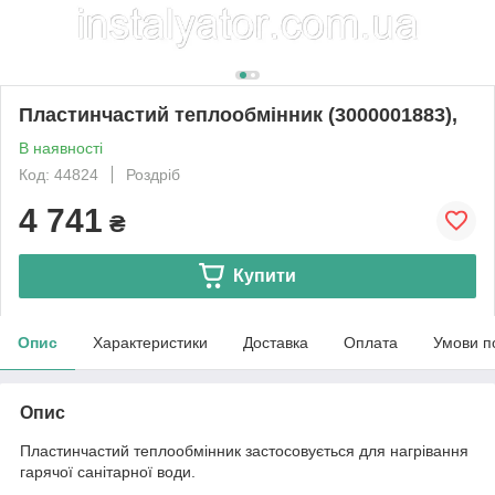
Пластинчастий теплообмінник (3000001883),
В наявності
Код: 44824
Роздріб
4 741
₴
Купити
Опис
Характеристики
Доставка
Оплата
Умови п
Опис
Пластинчастий теплообмінник застосовується для нагрівання
гарячої санітарної води.