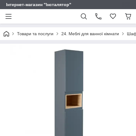
Інтернет-магазин "Інсталятор"
Товари та послуги
24. Меблі для ванної кімнати
Шаф