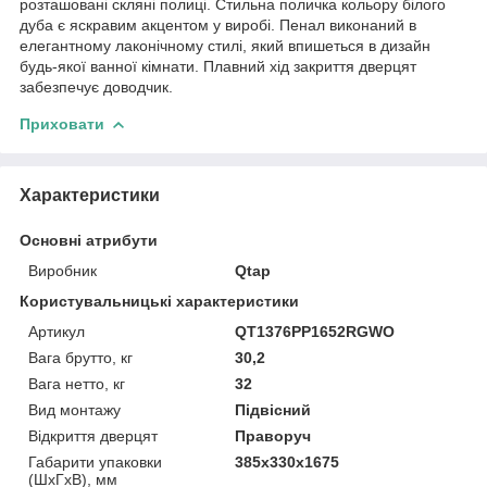
розташовані скляні полиці. Стильна поличка кольору білого
дуба є яскравим акцентом у виробі. Пенал виконаний в
елегантному лаконічному стилі, який впишеться в дизайн
будь-якої ванної кімнати. Плавний хід закриття дверцят
забезпечує доводчик.
Приховати
Характеристики
Основні атрибути
Виробник
Qtap
Користувальницькі характеристики
Артикул
QT1376PP1652RGWO
Вага брутто, кг
30,2
Вага нетто, кг
32
Вид монтажу
Підвісний
Відкриття дверцят
Праворуч
Габарити упаковки
385х330х1675
(ШхГхВ), мм