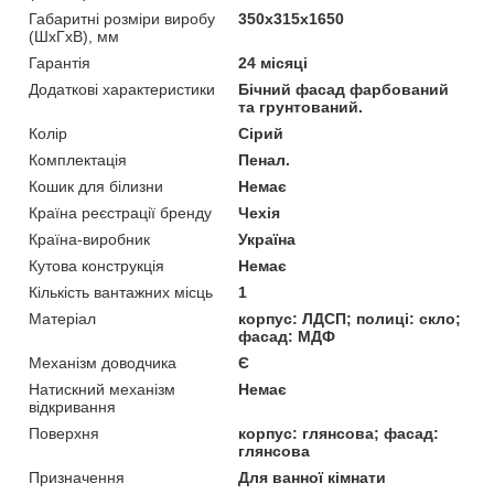
Габаритні розміри виробу
350х315х1650
(ШхГхВ), мм
Гарантія
24 місяці
Додаткові характеристики
Бічний фасад фарбований
та грунтований.
Колір
Сірий
Комплектація
Пенал.
Кошик для білизни
Немає
Країна реєстрації бренду
Чехія
Країна-виробник
Україна
Кутова конструкція
Немає
Кількість вантажних місць
1
Матеріал
корпус: ЛДСП; полиці: скло;
фасад: МДФ
Механізм доводчика
Є
Натискний механізм
Немає
відкривання
Поверхня
корпус: глянсова; фасад:
глянсова
Призначення
Для ванної кімнати