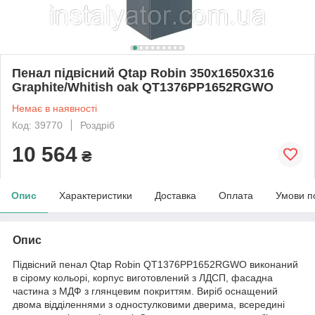
Пенал підвісний Qtap Robin 350х1650х316
Graphite/Whitish oak QT1376PP1652RGWO
Немає в наявності
Код: 39770
Роздріб
10 564
₴
Опис
Характеристики
Доставка
Оплата
Умови п
Опис
Підвісний пенал Qtap Robin QT1376PP1652RGWO виконаний
в сірому кольорі, корпус виготовлений з ЛДСП, фасадна
частина з МДФ з глянцевим покриттям. Виріб оснащений
двома відділеннями з одностулковими дверима, всередині