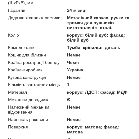
(ШхГхВ), мм
Гарантія
24 місяці
Додаткові характеристики
Металічний каркас, ручки та
тримач для рушників
виготовлені зі сталі.
Колір
корпус: білий дуб; фасад:
білий дуб
Комплектація
Тумба, кріпильні деталі.
Кошик для білизни
Немає
Країна реєстрації бренду
Чехія
Країна-виробник
Україна
Кутова конструкція
Немає
Кількість вантажних місць
1
Матеріал
корпус: ЛДСП; фасад: МДФ
Механізм доводчика
Є
Натискний механізм
Немає
відкривання
Наявність раковини
Немає
Поверхня
корпус: матова; фасад:
матова