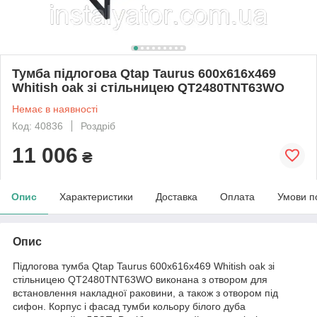
Тумба підлогова Qtap Taurus 600х616х469
Whitish oak зі стільницею QT2480TNT63WO
Немає в наявності
Код: 40836
Роздріб
11 006
₴
Опис
Характеристики
Доставка
Оплата
Умови п
Опис
Підлогова тумба Qtap Taurus 600х616х469 Whitish oak зі
стільницею QT2480TNT63WO виконана з отвором для
встановлення накладної раковини, а також з отвором під
сифон. Корпус і фасад тумби кольору білого дуба