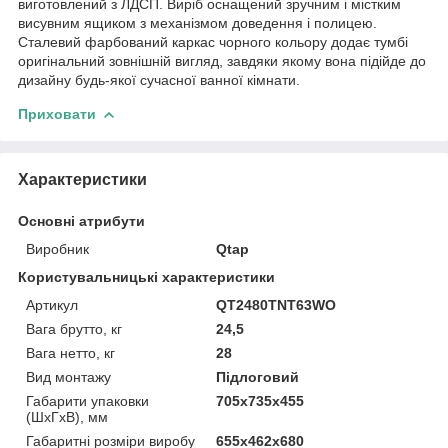
виготовлений з ЛДСП. Виріб оснащений зручним і містким
висувним ящиком з механізмом доведення і полицею.
Сталевий фарбований каркас чорного кольору додає тумбі
оригінальний зовнішній вигляд, завдяки якому вона підійде до
дизайну будь-якої сучасної ванної кімнати.
Приховати
Характеристики
Основні атрибути
Виробник
Qtap
Користувальницькі характеристики
Артикул
QT2480TNT63WO
Вага брутто, кг
24,5
Вага нетто, кг
28
Вид монтажу
Підлоговий
Габарити упаковки
705х735х455
(ШхГхВ), мм
Габаритні розміри виробу
655х462х680