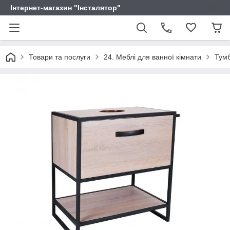
Інтернет-магазин "Інсталятор"
Товари та послуги
24. Меблі для ванної кімнати
Тум