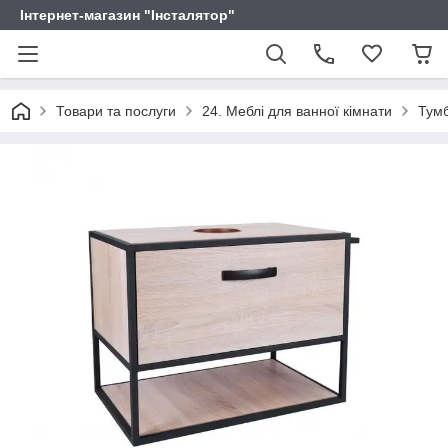
Інтернет-магазин "Інсталятор"
Товари та послуги
24. Меблі для ванної кімнати
Тум