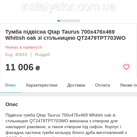
Тумба підвісна Qtap Taurus 700х476х469
Whitish oak зі стільницею QT2479TPT703WO
Немає в наявності
Код: 40843
Роздріб
11 006
₴
Опис
Характеристики
Доставка
Оплата
Умови п
Опис
Підвісна тумба Qtap Taurus 700х476х469 Whitish oak зі
стільницею QT2479TPT703WO виконана з отвором для
накладної раковини, а також отвором під сифон. Корпус і
фасадна частина тумби кольору білого дуба виготовлений з