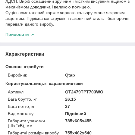
ЛДСП. Виріб оснащений зручним і містким висувним ящиком з
механізмом доводчика і великою полицею.
Суцільнометалевий каркас чорного кольору стане яскравим
акцентом. Підвісна конструкція і лаконічний стиль - безперечні
переваги даного виробу.
Приховати
Характеристики
Основні атрибути
Виробник
Qtap
Користувальницькі характеристики
Артикул
QT2479TPT703WO
Вага брутто, кг
26,15
Вага нетто, кг
27
Вид монтажу
Підвісний
Габарити упаковки
785х605х455
(ШхГхВ), мм
Габаритні розміри виробу
755х462х540