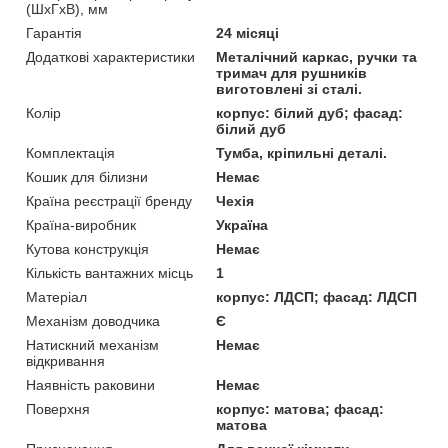
(ШхГхВ), мм
Гарантія
24 місяці
Додаткові характеристики
Металічний каркас, ручки та
тримач для рушників
виготовлені зі сталі.
Колір
корпус: білий дуб; фасад:
білий дуб
Комплектація
Тумба, кріпильні деталі.
Кошик для білизни
Немає
Країна реєстрації бренду
Чехія
Країна-виробник
Україна
Кутова конструкція
Немає
Кількість вантажних місць
1
Матеріал
корпус: ЛДСП; фасад: ЛДСП
Механізм доводчика
Є
Натискний механізм
Немає
відкривання
Наявність раковини
Немає
Поверхня
корпус: матова; фасад:
матова