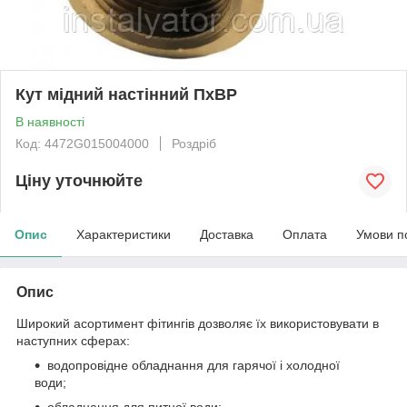
Кут мідний настінний ПхВР
В наявності
Код: 4472G015004000
Роздріб
Ціну уточнюйте
Опис
Характеристики
Доставка
Оплата
Умови п
Опис
Широкий асортимент фітингів дозволяє їх використовувати в
наступних сферах:
водопровідне обладнання для гарячої і холодної
води;
обладнання для питної води;