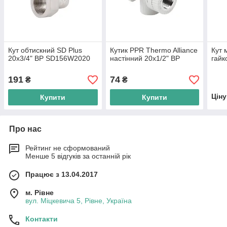
Кут обтискний SD Plus
Кутик PPR Thermo Alliance
Кут 
20х3/4" ВР SD156W2020
настінний 20х1/2" ВР
гайк
191
74
₴
₴
Цін
Купити
Купити
Про нас
Рейтинг не сформований
Менше 5 відгуків за останній рік
Працює з 13.04.2017
м. Рівне
вул. Міцкевича 5, Рівне, Україна
Контакти