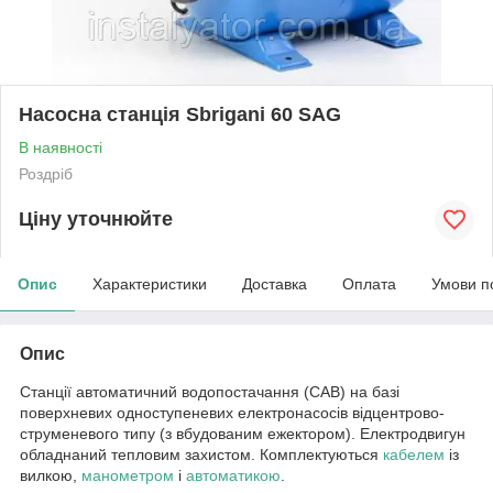
Насосна станція Sbrigani 60 SAG
В наявності
Роздріб
Ціну уточнюйте
Опис
Характеристики
Доставка
Оплата
Умови п
Опис
Станції автоматичний водопостачання (САВ) на базі
поверхневих одноступеневих електронасосів відцентрово-
струменевого типу (з вбудованим ежектором). Електродвигун
обладнаний тепловим захистом. Комплектуються
кабелем
із
вилкою,
манометром
і
автоматикою
.