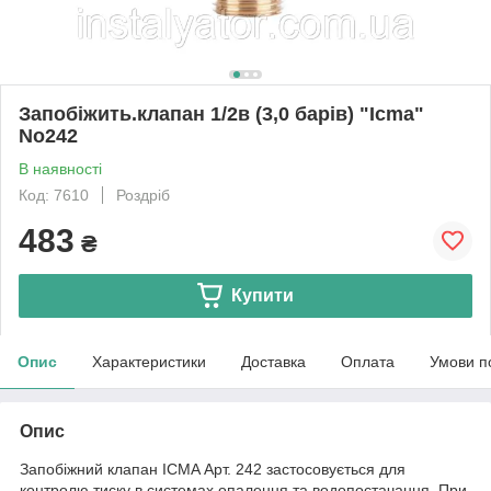
Запобіжить.клапан 1/2в (3,0 барів) "Icma"
No242
В наявності
Код: 7610
Роздріб
483
₴
Купити
Опис
Характеристики
Доставка
Оплата
Умови п
Опис
Запобіжний клапан ICMA Арт. 242 застосовується для
контролю тиску в системах опалення та водопостачання. При