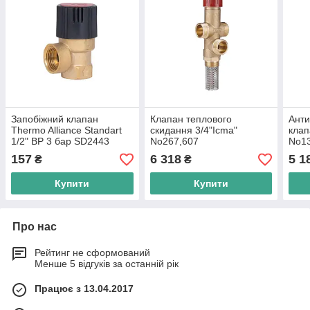
Запобіжний клапан
Клапан теплового
Анти
Thermo Alliance Standart
скидання 3/4"Icma"
клап
1/2" ВР 3 бар SD2443
No267,607
No1
157
6 318
5 1
₴
₴
Купити
Купити
Про нас
Рейтинг не сформований
Менше 5 відгуків за останній рік
Працює з 13.04.2017