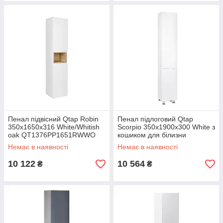
Пенал підвісний Qtap Robin
Пенал підлоговий Qtap
350х1650х316 White/Whitish
Scorpio 350х1900х300 White з
oak QT1376PP1651RWWO
кошиком для білизни
QT1475PN1901KRW
Немає в наявності
Немає в наявності
10 122
10 564
₴
₴