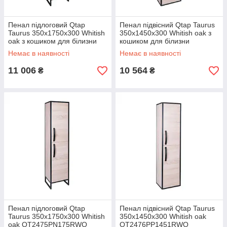
Пенал підлоговий Qtap
Пенал підвісний Qtap Taurus
Taurus 350х1750х300 Whitish
350х1450х300 Whitish oak з
oak з кошиком для білизни
кошиком для білизни
QT2475PN175KRWO
QT2476PP1451KRWO
Немає в наявності
Немає в наявності
11 006
10 564
₴
₴
Пенал підлоговий Qtap
Пенал підвісний Qtap Taurus
Taurus 350х1750х300 Whitish
350х1450х300 Whitish oak
oak QT2475PN175RWO
QT2476PP1451RWO