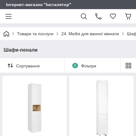
Інтернет-магазин "Інсталятор"
Товари та послуги
24. Меблі для ванної кімнати
Шаф
Шафи-пенали
Сортування
0
Фільтри