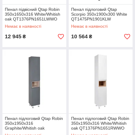
Пенал підвісний Qtap Robin
Пенал підлоговий Qtap
350х1650х316 White/Whitish
Scorpio 350х1900х300 White
oak QT1376PN1651LWWO
QT1475PN1901KLW
Немає в наявності
Немає в наявності
12 945
10 564
₴
₴
Пенал підлоговий Qtap Robin
Пенал підлоговий Qtap Robin
350х1950х316
350х1950х316 White/Whitish
Graphite/Whitish oak
oak QT1376PN1651RWWO
QT1376PN1652RGWO