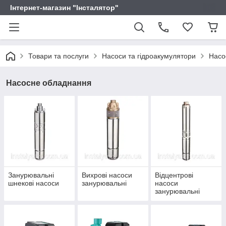
Інтернет-магазин "Інсталятор"
Товари та послуги
Насоси та гідроакумулятори
Насо
Насосне обладнання
Занурювальні
Вихрові насоси
Відцентрові
шнекові насоси
занурювальні
насоси
занурювальні