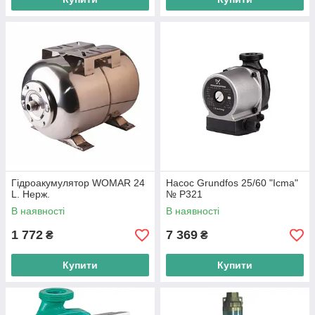
Гідроакумулятор WOMAR 24
Насос Grundfos 25/60 "Icma"
L. Нерж.
№ Р321
В наявності
В наявності
1 772
7 369
₴
₴
Купити
Купити