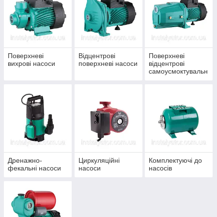
Поверхневі
Відцентрові
Поверхневі
вихрові насоси
поверхневі насоси
відцентрові
самоусмоктувальн
і насоси
Дренажно-
Циркуляційні
Комплектуючі до
фекальні насоси
насоси
насосів